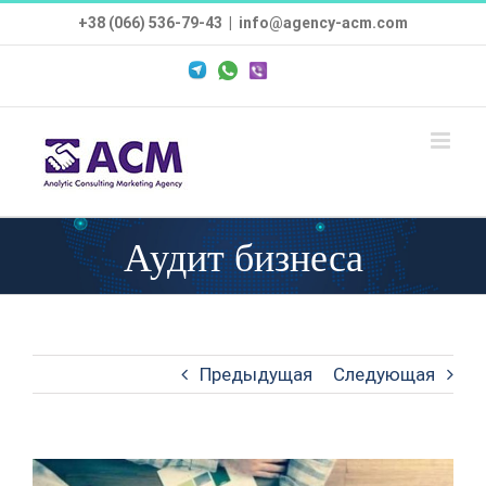
Skip
+38 (066) 536-79-43
|
info@agency-acm.com
to
Custom
content
Telegram
WhatsApp
Viber
Аудит бизнеса
Предыдущая
Следующая
View